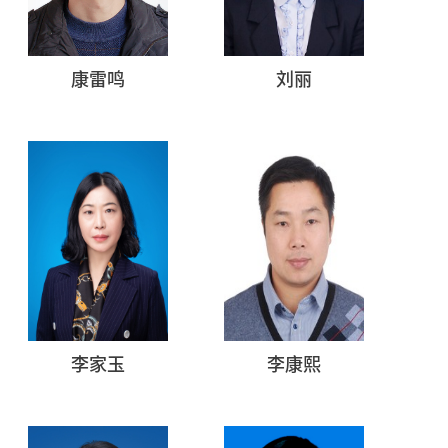
康雷鸣
刘丽
李家玉
李康熙