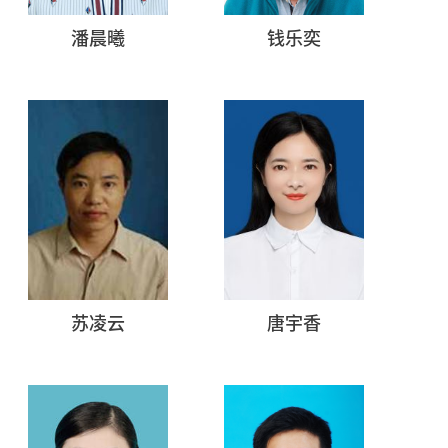
潘晨曦
钱乐奕
苏凌云
唐宇香