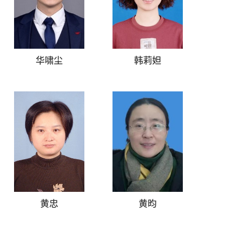
华啸尘
韩莉妲
黄忠
黄昀