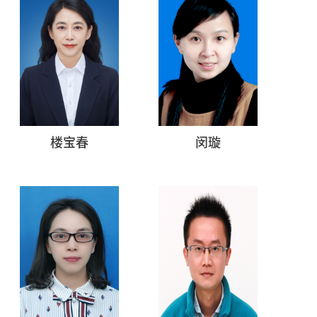
楼宝春
闵璇