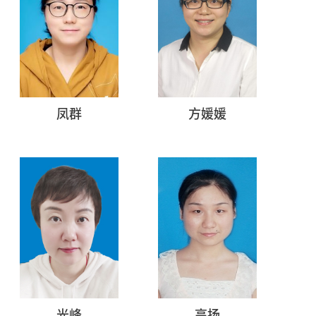
凤群
方媛媛
光峰
高扬