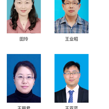
田玲
王业昭
王丽君
王亚蓝