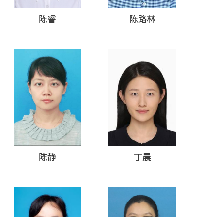
陈睿
陈路林
陈静
丁晨