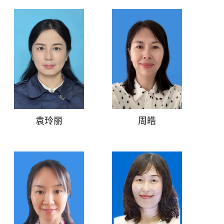
袁玲丽
周皓