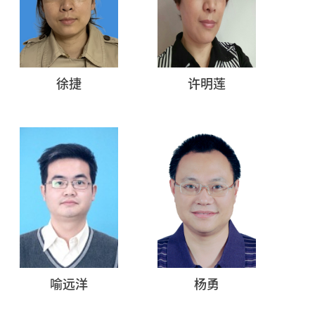
徐捷
许明莲
喻远洋
杨勇