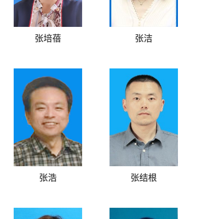
张培蓓
张洁
张浩
张结根