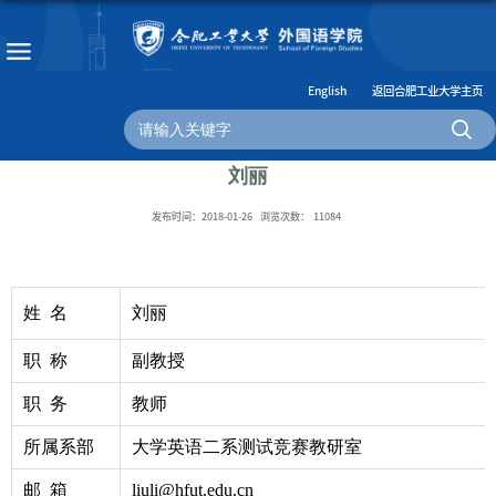
English
返回合肥工业大学主页
刘丽
发布时间：2018-01-26
浏览次数：
11084
姓 名
刘丽
职 称
副教授
职 务
教师
所属系部
大学英语二系测试竞赛教研室
邮 箱
liuli@hfut.edu.cn