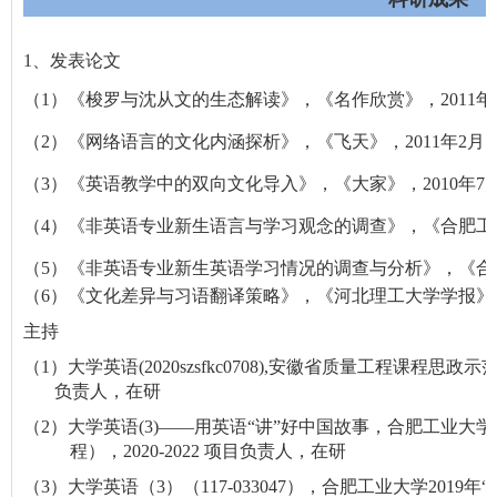
1
、发表论文
（
1
）
《梭罗与沈从文的生态解读》，《名作欣赏》，
2011
年
（
2
）
《网络语言的文化内涵探析》，《
飞天》，
2011
年
2
月
（
3
）
《
英语教学中的双向文化导入》，《大家》，
2010
年
7
（
4
）《非英语专业新生语言与学习观念的调查》，《合肥工
（
5
）
《非英语专业新生英语学习情况的调查与分析》，《合
（
6
）
《文化差异与习语翻译策略》，《河北理工大学学报》
主持
（
1
）大学英语
(2020szsfkc0708),
安徽省质量工程课程思政示范
负责人，在研
（
2
）大学英语
(3)
——用英语“讲”好中国故事，合肥工业大学
程），
2020-2022
项目负责人
，在研
（
3
）大学英语（
3
）（
117-033047
），合肥工业大学
2019
年“