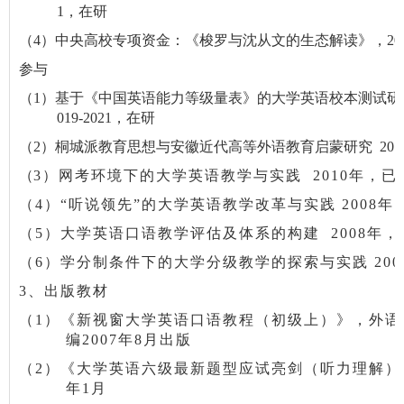
1
，在研
（
4
）中央高校专项资金：《梭罗与沈从文的生态解读》，
20
参与
（
1
）基于《中国英语能力等级量表》的大学英语校本测试研
019-2021
，在研
（
2
）桐城派教育思想与安徽近代高等外语教育启蒙研究
201
（
3
）网考环境下的大学英语教学与实践
2010
年
，已
（
4
）“听说领先”的大学英语教学改革与实践
2008
年
（
5
）大学英语口语教学评估及体系的构建
2008
年
，
（
6
）学分制条件下的大学分级教学的探索与实践
200
3
、出版教材
（
1
）《新视窗大学英语口语教程（初级上）》，外语
编
2007
年
8
月出版
（
2
）《大学英语六级最新题型应试亮剑（听力理解）
年
1
月