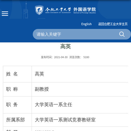
English
返回合肥工业大学主页
高英
发布时间：2021-04-30
浏览次数：
5180
姓 名
高英
职 称
副教授
职 务
大学英语一系主任
所属系部
大学英语一系测试竞赛教研室