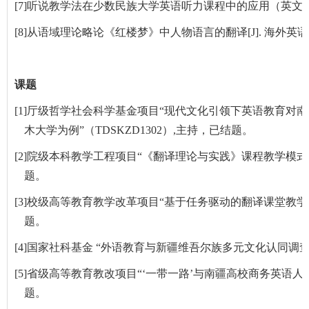
[7]
听说教学法在少数民族大学英语听力课程中的应用（英文
[8]
从语域理论略论《红楼梦》中人物语言的翻译
[J].
海外英语
课题
[1]
厅级哲学社会科学基金项目
“
现代文化引领下英语教育对南
木大学为例
”
（
TDSKZD1302
）
,
主持，已结题。
[2]
院级本科教学工程项目
“
《翻译理论与实践》课程教学模式
题。
[3]
校级高等教育教学改革项目
“
基于任务驱动的翻译课堂教学
题。
[4]
国家社科基金
“
外语教育与新疆维吾尔族多元文化认同调
[5]
省级高等教育教改项目“‘一带一路’与南疆高校商务英语人
题。