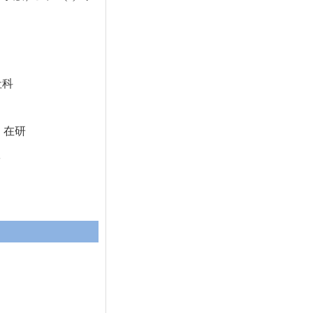
社科
，在研
工