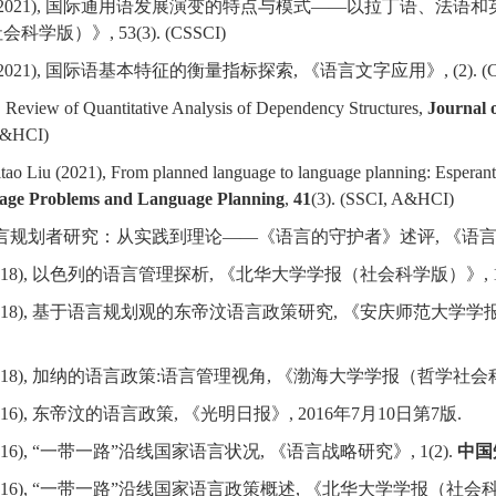
2021),
国际通用语发展演变的特点与模式——以拉丁语、法语和
社会科学版）》
, 53(3). (CSSCI)
2021),
国际语基本特征的衡量指标探索
,
《语言文字应用》
, (2). 
 Review of Quantitative Analysis of Dependency Structures,
Journal 
 A&HCI)
ao Liu (2021), From planned language to language planning: Esperantist
age Problems and Language Planning
,
41
(3). (SSCI, A&HCI)
言规划者研究：从实践到理论
——
《语言的守护者》述评
,
《语
018),
以色列的语言管理探析
,
《北华大学学报（社会科学版）》
,
018),
基于语言规划观的东帝汶语言政策研究
,
《安庆师范大学学
018),
加纳的语言政策
:
语言管理视角
,
《渤海大学学报（哲学社会
016),
东帝汶的语言政策
,
《光明日报》
, 2016
年
7
月
10
日第
7
版
.
016),
“一带一路”沿线国家语言状况
,
《语言战略研究》
, 1(2).
中国
016),
“一带一路”沿线国家语言政策概述
,
《北华大学学报（社会