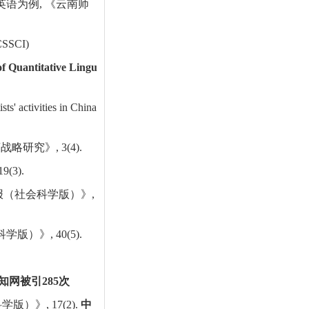
英语为例
,
《云南师
(CSSCI)
of Quantitative Lingu
s' activities in China
言战略研究》
, 3(4).
 19(3).
报（社会科学版）》
,
科学版）》
, 40(5).
知网被引
285
次
科学版）》
, 17(2).
中