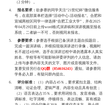
（
2
分钟） 。
4.
报名要求
：
欲参赛的同学关注“
21
世纪杯
”
微信服务
号，在底部菜单栏选择“活动中心
-
活动报名
”
。合肥和
宣城两校区同学一律选择“合肥工业大学”，并在
2025
年
04
月
29
日
前上传
word
格式演讲稿和演讲视频至报名
系统，二者缺一不可，否则视同未报名
。
5.
参赛要求：
参赛
选手根据已备演讲主题自拟题目，
完成一篇演讲稿，并模拟现场演讲进行录像，视频时
长不超过
4
分钟。选手在演讲过程中请勿透露本人真实
姓名、学校等有可能影响评委评判的个人信息。请勿
上传与参赛内容无关的文字、图片或音视频等文件。
复赛安排另行在
QQ
群（
854616243
）
通知。请参赛同
学务必入群，有疑问群内提出。
6.
评分标准：
（
1
）内容占
45
％，要求紧扣主题、结构
清晰、论证合理、逻辑严谨、内容生动且具有创意；
（
2
）语言表达占
35
％，要求用词恰当、发音准确、语
调标准、吐字清晰、停顿得当、表达流畅、富有感染
力；（
3
）综合印象占
20
％，要求仪态大方、举止得