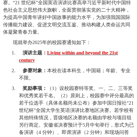
赛。“
21
世纪杯
”
全国英语演讲比赛高举习近平新时代中国特
色社会主义思想伟大旗帜，全面贯彻落实党的二十大精神，
为提高中国青年讲好中国故事的能力水平，为加强我国国际
传播能力建设、促进文明交流互鉴、推动构建人类命运共同
体凝聚青春力量。
现就举办
2025
年的校园赛通知如下：
1.
演讲主题：
Living within and beyond the 21st
century
2.
参赛对象：
本校在读本科生，中国籍；年龄、专业
不限。
3.
奖励事项：
（
1
）设校园赛特等奖、一、二、三等奖
和优秀奖若干名。（
2
）原则上，校园赛中评分最高的
若干位选手（具体名额尚未公布）参加中国日报社
“21
世纪杯
”
全国大学生英语演讲比赛地区决赛。若学校有
其他特殊情况，晋级地区决赛的名额由学校与项目组
另行商定。安徽省决赛预计于
5
月中旬举行，形式为已
备演讲（
4
分钟）、即席演讲（
2
分钟）和现场问答